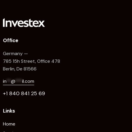
Office
Germany —
785 15h Street, Office 478
Berlin, De 81566
in
**
@
***
il.com
+1 840 841 25 69
Links
Home