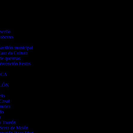
ncello
oberno
avillón municipal
asa da Cultura
de queimas
ubvención Festas
ICA
ELÓN
elo
Casal
amaica
do
n
o Tourón
icera de Melón