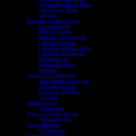
Almazarada Man da Moura
Carnicería de Melón
Ver todos
Servizos e Comercio Local
Ferretería Quins
Minero Conforex
Maderas Cruceiro Gordo
Carpintería Secefer
Carpintería Metálica Sindo
Fontanería José Antonio
Fontanería Luis
Pinturas Decologic
Ver todos
Automoción e Transporte
Taller Mecánico José Luis
Autocares Meiriño
Gasolineira de Melón
Ver todos
Turismo e Ocio
All4Summits
Estética e Coidado Persoal
Peluqueria Carla
Agro e Mascotas
Os bichoucos
Benestar e Maiores