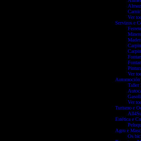
Alime
Almaz
Carnic
Ver to
Servizos e 
Ferret
Miner
Mader
Carpin
Carpin
Fontan
Fontan
Pintur
Ver to
Automoción 
Taller
Autoca
Gasoli
Ver to
Turismo e O
All4S
Estética e C
Peluqu
Agro e Masc
Os bi