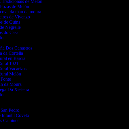
 Tradicionais de Melón
 Pozas de Melón
 cova da man da moura
iros de Vivenzo
os de Quins
de Negrelle
s do Casal
do
iña Dos Canastros
a da Cortella
ural en Barcia
Rural 1921
ural Vacarizas
Rural Melón
 Fonte
n da Moura
ega Da Xesteira
do
DEAS
 San Pedro
 Infantil Covelo
os Caminos