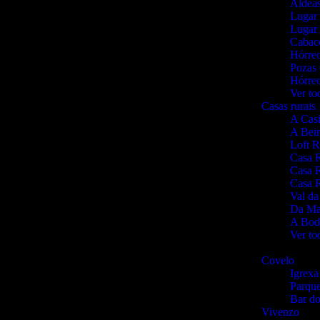
Aldeas
Lugar
Lugar
Cabace
Hórre
Pozas 
Hórreo
Ver to
Casas rurais
A Cas
A Beir
Loft R
Casa 
Casa R
Casa 
Val da
Da Ma
A Bod
Ver to
PARROQUIAS/AL
Covelo
Igrexa
Parque
Bar d
Vivenzo