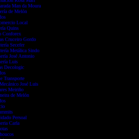
ntación Rosa Mari
arada Man da Moura
ería de Melón
dos
Comercio Local
ería Quins
o Conforex
as Cruceiro Gordo
tería Secefer
tería Metálica Sindo
ería José Antonio
ería Luis
as Decologic
dos
e Transporte
 Mecánico José Luis
res Meiriño
neira de Melón
dos
cio
ummits
oidado Persoal
eria Carla
otas
choucos