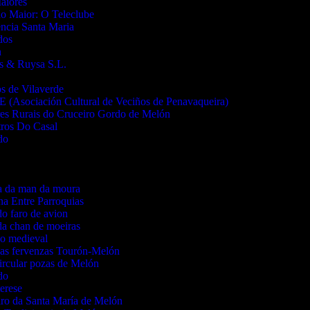
aiores
o Maior: O Teleclube
ncia Santa Maria
dos
n
as & Ruysa S.L.
s de Vilaverde
(Asociación Cultural de Veciños de Penavaqueira)
es Rurais do Cruceiro Gordo de Melón
ros Do Casal
do
a da man da moura
a Entre Parroquias
do faro de avion
da chan de moeiras
o medieval
as fervenzas Tourón-Melón
ircular pozas de Melón
do
terese
ro da Santa María de Melón