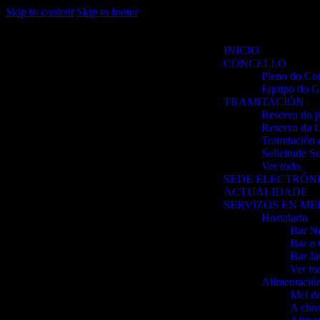
Skip to content
Skip to footer
INICIO
CONCELLO
Pleno do Co
Equipo do G
TRAMITACIÓN
Reserva do p
Reserva da C
Tramitación 
Solicitude S
Ver todo
SEDE ELECTRÓN
ACTUALIDADE
SERVIZOS EN M
Hostalaria
Bar N
Bar o 
Bar J
Ver to
Alimentació
Mel d
A chor