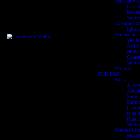
Benestar e M
Casa d
Reside
Ver to
Construcció
Iglesi
Asociacións
Veciño
AVEPE 
Muller
Canast
Ver to
Ver todo
TURISMO
Rutas
A cov
Andain
Serra 
Serra 
Camiñ
Ruta d
Ruta c
Ver to
Puntos de in
Mostei