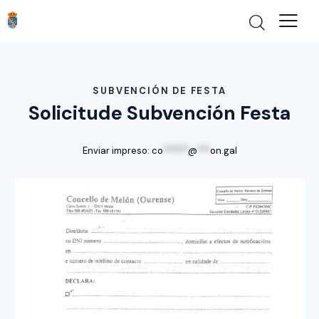
SUBVENCIÓN DE FESTA
Solicitude Subvención Festa
Enviar impreso:
co
******
@
***
on.gal