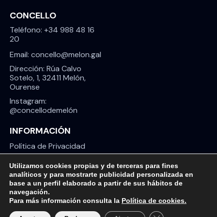
CONCELLO
Teléfono: +34 988 48 16
20
Email: concello@melon.gal
Dirección: Rúa Calvo
Sotelo, 1, 32411 Melón,
Ourense
Instagram:
@concellodemelón
INFORMACIÓN
Política de Privacidad
Aviso Legal
Utilizamos cookies propias y de terceras para fines
analíticos y para mostrarte publicidad personalizada en
Política de Cookies
base a un perfil elaborado a partir de sus hábitos de
navegación.
Para más información consulta la
Política de cookies.
Cerrar el banner d